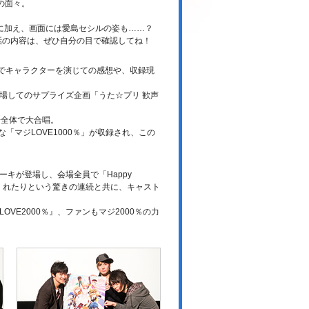
の面々。
に加え、画面には愛島セシルの姿も……？
1話の内容は、ぜひ自分の目で確認してね！
期でキャラクターを演じての感想や、収録現
場してのサプライズ企画「うた☆プリ 歓声
場全体で大合唱。
「マジLOVE1000％」が収録され、この
キが登場し、会場全員で「Happy
露してくれたりという驚きの連続と共に、キャスト
VE2000％』、ファンもマジ2000％の力