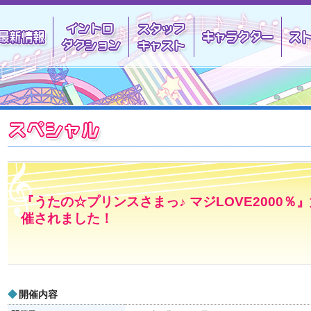
最新情報
イントロダクション
スタッフキャスト
キャラ
スペシャル
『うたの☆プリンスさまっ♪ マジLOVE2000
催されました！
開催内容