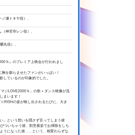
一ノ瀬トキヤ役）、
ん（神宮寺レン役）、
崎蘭丸役）、
E2000％』のプレミア上映会が行われまし
に胸を膨らませたファンがいっぱい！
影しているのが印象的でした。
ジLOVE2000％」の歌＋ダンス映像が流
しまいます！
☆RISHの姿が映し出されるたびに、大き
い」という想いを隠さず言ってしまう彼
飛びついちゃう彼、割烹着姿でお掃除をしち
ようになった彼……という、相変わらずな