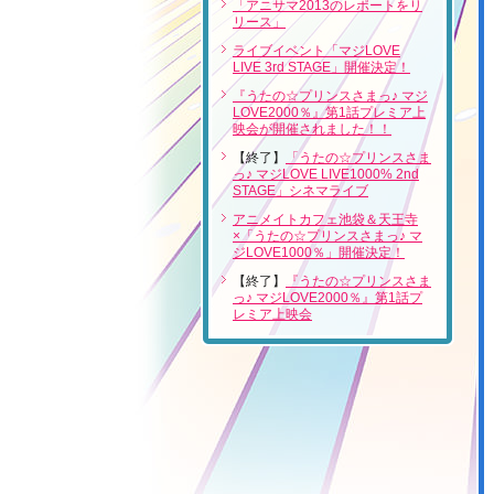
「アニサマ2013のレポートをリ
リース」
ライブイベント「マジLOVE
LIVE 3rd STAGE」開催決定！
『うたの☆プリンスさまっ♪ マジ
LOVE2000％』第1話プレミア上
映会が開催されました！！
【終了】
「うたの☆プリンスさま
っ♪ マジLOVE LIVE1000% 2nd
STAGE」シネマライブ
アニメイトカフェ池袋＆天王寺
×「うたの☆プリンスさまっ♪ マ
ジLOVE1000％」開催決定！
【終了】
『うたの☆プリンスさま
っ♪ マジLOVE2000％』第1話プ
レミア上映会