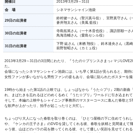
開催日
2013年3月29～31日
会 場
シネマサンシャイン池袋
鈴村健一さん（聖川真斗役）、宮野真守さん（
29日の出演者
蒼井翔太さん（美風 藍役）
寺島拓篤さん（一十木音也役）、諏訪部順一さ
30日の出演者
鳥海浩輔さん（愛島セシル役）
下野 紘さん（来栖 翔役）、鈴木達央さん（黒
31日の出演者
前野智昭さん（カミュ役）
2013年3月29～31日の3日間にわたり、『うたの☆プリンスさまっ♪ マジLOV
た。
会場になったシネマサンシャイン池袋には、いち早く第1話が見られると、期待
女性ファンが多いながらも男性ファンの姿もあり、会場に貼られたポスターを撮
19時から始まった第1話の上映では、しょっぱなから『うた☆プリ』2期の新曲「マ
れ、まばたきを忘れるほどのめくるめく『うた☆プリ』ワールドに引き込まれて
そして、本編の上映中もシャイニング事務所のマスターコースに進んだ春歌とST
な歓声が上がったり、拍手が起こったりと大忙し。
ちょっぴり大人になった春歌を取り巻くのは、「ひとつ屋根の下に住めてうれし
や、『ケンカの王子さま』のDVDを貸してくれる彼、春歌を妖精と見間違えて
ゃう彼、山ほどのバラの花を贈ってくれる彼、そして優しい笑顔を見せてくれる