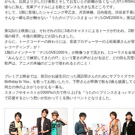
がらも、以前より少しだけ春歌とそしてお互いとの距離が近くなったST☆RISH
彼らに加え、先輩アイドルによる歌とダンスも大きな見どころです。
そして、1期に登場したシャイニング早乙女、月宮林檎、日向龍也、渋谷友千香
そんな一瞬も目が離せない『うたの☆プリンスさまっ♪ マジLOVE2000％』第
第1話の上映後には、それぞれの日に3名のキャストによるトークが行われ、2
場の様子、今後の展開などが語られました。
さらに、トークコーナーの終わりには、音楽プロデューサーの上松範康さんが登
レコーディング」が！
1期のメインテーマ「マジLOVE1000％」が映像つきで流され、1コーラスを会
「みんなどこで練習してきたの!?」という驚きの声が上がるほど、どの回も完璧な
歌声は、アニメの本編のどこかで使われるとのこと！
プレミア上映会では、前日がお誕生日だった諏訪部さんのためにサプライズでケー
Birthday to You」を歌ってお祝いしたり、下野さんが即興で歌を2曲も披
同士の仲のよさがうかがえる一幕も。
スタッフやキャストが2000%の力で作り上げる『うたの☆プリンスさまっ♪ マジLO
で応援するという想いが伝わってくる熱いイベントとなりました。