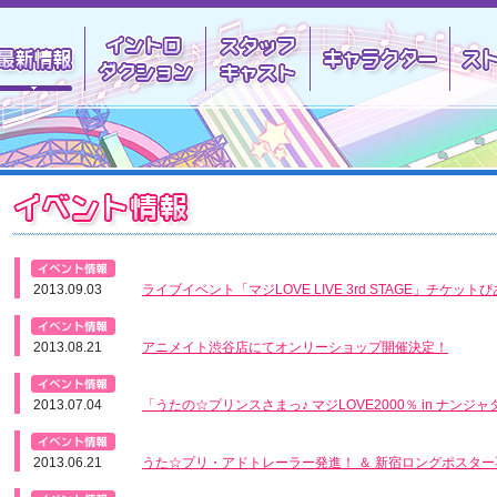
最新情報
イントロダクション
スタッフキャスト
キャラ
イベント情報
情報
最新情報
2013.09.03
ライブイベント「マジLOVE LIVE 3rd STAGE」チケ
最新情報
2013.08.21
アニメイト渋谷店にてオンリーショップ開催決定！
ー情報
最新情報
2013.07.04
「うたの☆プリンスさまっ♪ マジLOVE2000％ in ナン
最新情報
2013.06.21
うた☆プリ・アドトレーラー発進！ ＆ 新宿ロングポスター