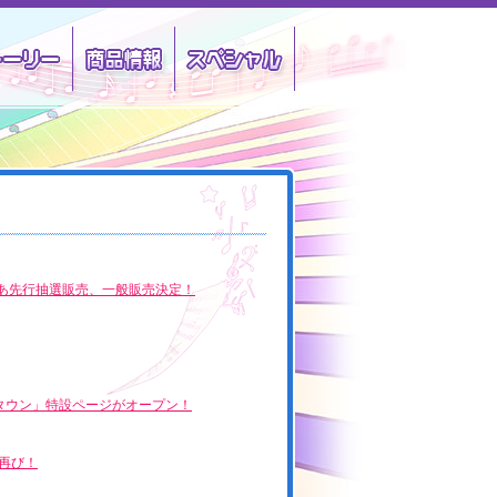
クター
ストーリー
商品情報
スペシャル
ットぴあ先行抽選販売、一般販売決定！
ジャタウン」特設ページがオープン！
再び！