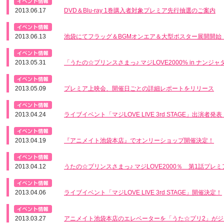
最新情報
2013.06.17
DVD＆Blu-ray 1巻購入者対象プレミア先行抽選のご案内
最新情報
2013.06.13
池袋にてフラッグ＆BGMオンエア＆大型ポスター展開開始
最新情報
2013.05.31
「うたの☆プリンスさまっ♪ マジLOVE2000% in ナン
最新情報
2013.05.09
プレミア上映会、開催日ごとの詳細レポートをリリース
最新情報
2013.04.24
ライブイベント「マジLOVE LIVE 3rd STAGE」出演者発表
最新情報
2013.04.19
『アニメイト池袋本店』でオンリーショップ開催決定！
最新情報
2013.04.12
うたの☆プリンスさまっ♪ マジLOVE2000％ 第1話プレ
最新情報
2013.04.06
ライブイベント「マジLOVE LIVE 3rd STAGE」開催決定！
最新情報
2013.03.27
アニメイト池袋本店のエレベーターを「うた☆プリ2」がジ