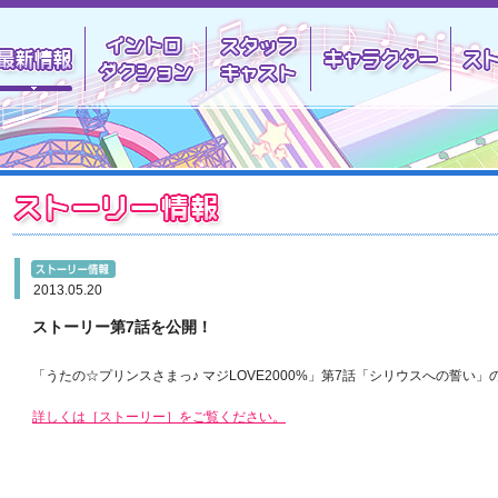
最新情報
イントロダクション
スタッフキャスト
キャラ
ストーリー情報
情報
最新情報
2013.05.20
ストーリー第7話を公開！
ー情報
「うたの☆プリンスさまっ♪ マジLOVE2000%」第7話「シリウスへの誓い
詳しくは［ストーリー］をご覧ください。