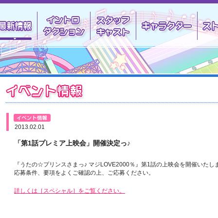
最新情報
イントロダクション
スタッフキャスト
キャラ
イベント情報
情報
最新情報
2013.02.01
「第1話プレミア上映会」開催決定っ♪
ー情報
『うたの☆プリンスさまっ♪ マジLOVE2000％』第1話の上映会を開催いたし
応募条件、要項をよくご確認の上、ご応募ください。
詳しくは［スペシャル］をご覧ください。